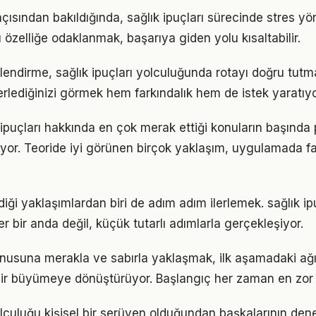
çısından bakıldığında, sağlık ipuçları sürecinde stres yö
u özelliğe odaklanmak, başarıya giden yolu kısaltabilir.
lendirme, sağlık ipuçları yolculuğunda rotayı doğru tutm
erlediğinizi görmek hem farkındalık hem de istek yaratıyo
 ipuçları hakkında en çok merak ettiği konuların başında 
yor. Teoride iyi görünen birçok yaklaşım, uygulamada fa
iği yaklaşımlardan biri de adım adım ilerlemek. sağlık i
er bir anda değil, küçük tutarlı adımlarla gerçekleşiyor.
konusuna merakla ve sabırla yaklaşmak, ilk aşamadaki ağı
ir büyümeye dönüştürüyor. Başlangıç her zaman en zor k
yolculuğu kişisel bir serüven olduğundan başkalarının den