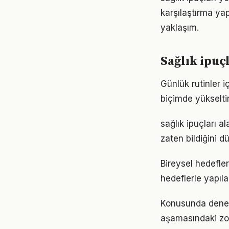
karşılaştırma ya
yaklaşım.
Sağlık ipuç
Günlük rutinler i
biçimde yükseltir
sağlık ipuçları a
zaten bildiğini d
Bireysel hedefler 
hedeflerle yapıla
Konusunda deneyiml
aşamasındaki zor