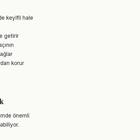
e keyifli hale
 getirir
açının
sağlar
rdan korur
ak
nemde önemli
abiliyor.