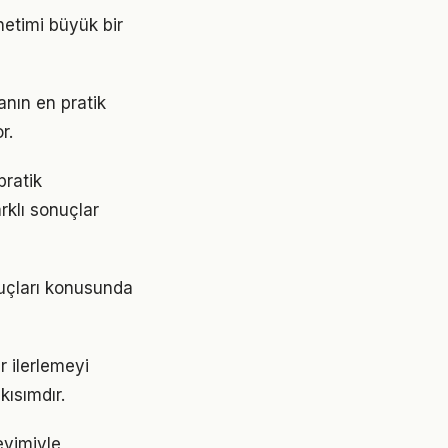
netimi büyük bir
anın en pratik
r.
pratik
rklı sonuçlar
puçları konusunda
r ilerlemeyi
ısımdır.
eyimiyle