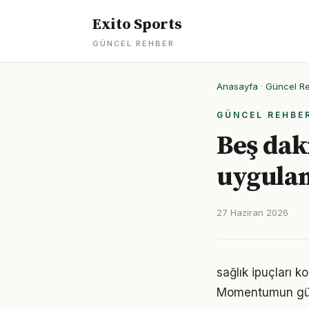
Exito Sports
GÜNCEL REHBER
Anasayfa
·
Güncel R
GÜNCEL REHBE
Beş daki
uygula
27 Haziran 2026
sağlık ipuçları k
Momentumun gücü