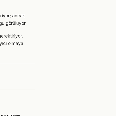
eriyor; ancak
ğu görülüyor.
erektiriyor.
eyici olmaya
a ev düzeni