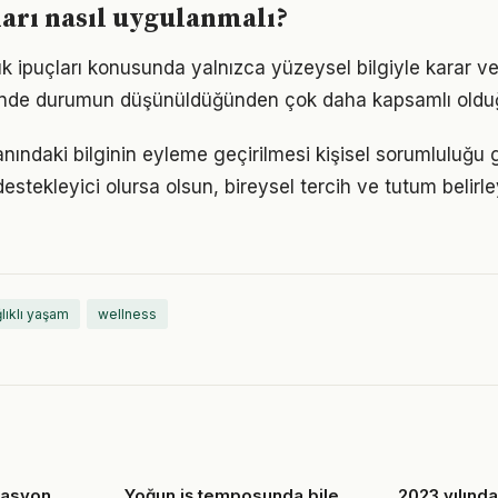
ları nasıl uygulanmalı?
lık ipuçları konusunda yalnızca yüzeysel bilgiyle karar v
iğinde durumun düşünüldüğünden çok daha kapsamlı oldu
lanındaki bilginin eyleme geçirilmesi kişisel sorumluluğu g
estekleyici olursa olsun, bireysel tercih ve tutum belirl
lıklı yaşam
wellness
vasyon
Yoğun iş temposunda bile
2023 yılınd