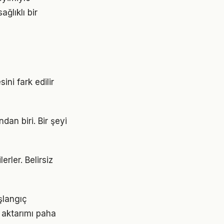
ğlıklı bir
ini fark edilir
dan biri. Bir şeyi
erler. Belirsiz
aşlangıç
 aktarımı paha