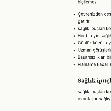
biçilemez.
Çevrenizden dest
getirir
sağlık ipuçları k
Her bireyin sağl
Günlük küçük eyle
Uzman görüşlerin
Başarısızlıkları b
Planlama kadar es
Sağlık ipuç
sağlık ipuçları 
avantajlar sağlıyo