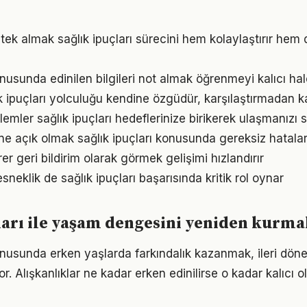
ek almak sağlık ipuçları sürecini hem kolaylaştırır hem d
onusunda edinilen bilgileri not almak öğrenmeyi kalıcı hale
ık ipuçları yolculuğu kendine özgüdür, karşılaştırmadan k
mler sağlık ipuçları hedeflerinize birikerek ulaşmanızı 
e açık olmak sağlık ipuçları konusunda gereksiz hatala
irer geri bildirim olarak görmek gelişimi hızlandırır
neklik de sağlık ipuçları başarısında kritik rol oynar
ları ile yaşam dengesini yeniden kurm
konusunda erken yaşlarda farkındalık kazanmak, ileri dö
r. Alışkanlıklar ne kadar erken edinilirse o kadar kalıcı ol