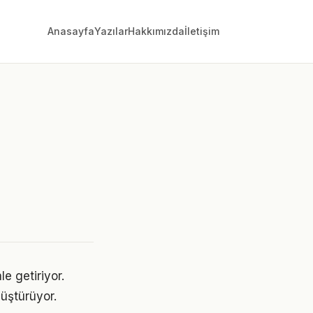
Anasayfa
Yazılar
Hakkımızda
İletişim
e getiriyor.
üştürüyor.