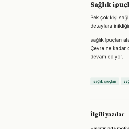
Sağlık ipuç
Pek çok kişi sağ
detaylara inild
sağlık ipuçları a
Çevre ne kadar d
devam ediyor.
sağlık ipuçları
sağ
İlgili yazılar
Hayatınızda moti