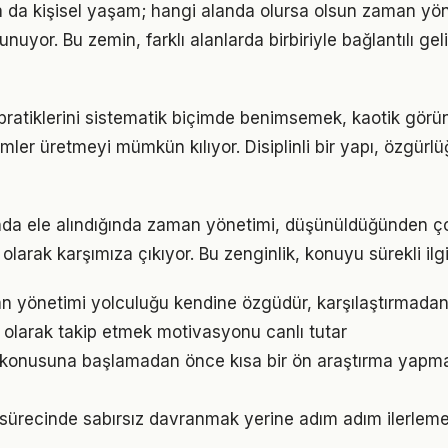
ya da kişisel yaşam; hangi alanda olursa olsun zaman yöne
unuyor. Bu zemin, farklı alanlarda birbiriyle bağlantılı gel
pratiklerini sistematik biçimde benimsemek, kaotik görü
ümler üretmeyi mümkün kılıyor. Disiplinli bir yapı, özgür
nda ele alındığında zaman yönetimi, düşünüldüğünden ç
olarak karşımıza çıkıyor. Bu zenginlik, konuyu sürekli ilgi 
n yönetimi yolculuğu kendine özgüdür, karşılaştırmadan
l olarak takip etmek motivasyonu canlı tutar
konusuna başlamadan önce kısa bir ön araştırma yapma
ürecinde sabırsız davranmak yerine adım adım ilerleme