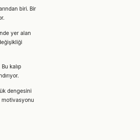
ından biri. Bir
r.
nde yer alan
eğişikliği
 Bu kalıp
dırıyor.
lük dengesini
de motivasyonu