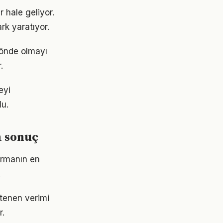
 hale geliyor.
rk yaratıyor.
 önde olmayı
.
eyi
lu.
 sonuç
turmanın en
.
stenen verimi
r.