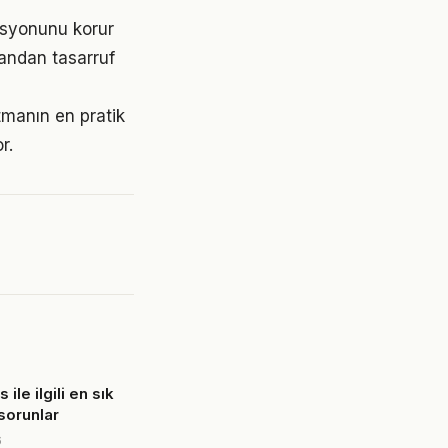
asyonunu korur
andan tasarruf
tmanın en pratik
r.
 ile ilgili en sık
 sorunlar
6