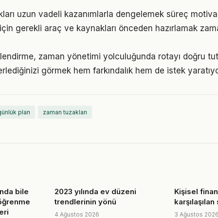
ukları uzun vadeli kazanımlarla dengelemek süreç motiv
için gerekli araç ve kaynakları önceden hazırlamak zam
lendirme, zaman yönetimi yolculuğunda rotayı doğru tu
erlediğinizi görmek hem farkındalık hem de istek yaratıyo
günlük plan
zaman tuzakları
nda bile
2023 yılında ev düzeni
Kişisel finans
 öğrenme
trendlerinin yönü
karşılaşılan
eri
4 Ağustos 2026
3 Ağustos 202