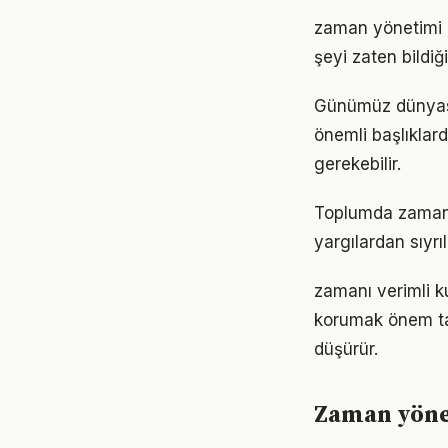
zaman yönetimi al
şeyi zaten bildiğ
Günümüz dünyası
önemli başlıklard
gerekebilir.
Toplumda zaman yö
yargılardan sıyrı
zamanı verimli k
korumak önem taş
düşürür.
Zaman yöne