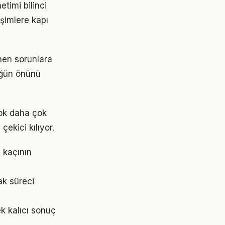
timi bilinci
işimlere kapı
nen sorunlara
lüğün önünü
ok daha çok
çekici kılıyor.
 kaçının
k süreci
k kalıcı sonuç