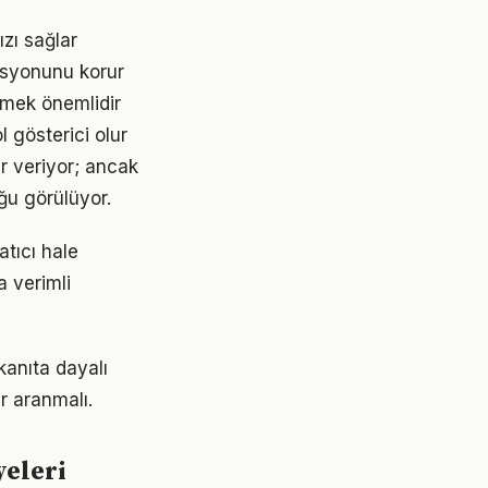
ızı sağlar
asyonunu korur
etmek önemlidir
ol gösterici olur
ar veriyor; ancak
ğu görülüyor.
atıcı hale
a verimli
kanıta dayalı
r aranmalı.
yeleri