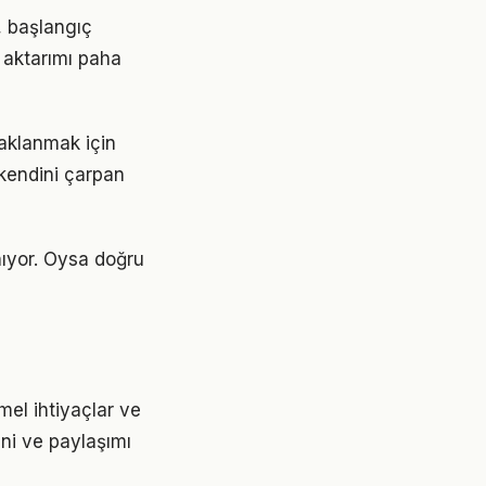
r, başlangıç
 aktarımı paha
daklanmak için
 kendini çarpan
ınıyor. Oysa doğru
emel ihtiyaçlar ve
ini ve paylaşımı