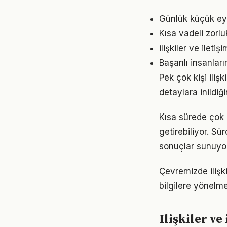
Günlük küçük eyle
Kısa vadeli zorl
ilişkiler ve ilet
Başarılı insanları
Pek çok kişi iliş
detaylara inild
Kısa sürede çok ş
getirebiliyor. S
sonuçlar sunuyor
Çevremizde ilişki
bilgilere yönelm
Ilişkiler ve