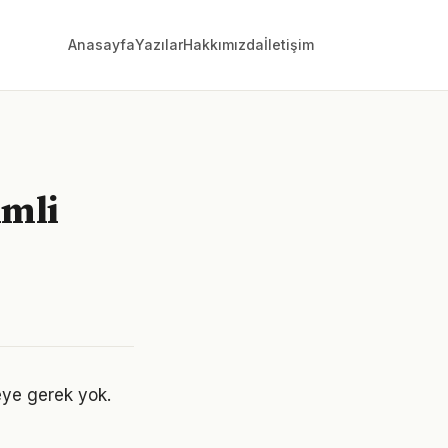
Anasayfa
Yazılar
Hakkımızda
İletişim
imli
eye gerek yok.