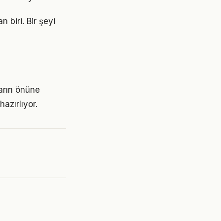
 biri. Bir şeyi
ların önüne
azırlıyor.