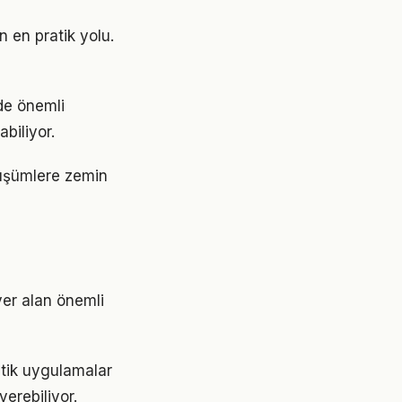
 en pratik yolu.
de önemli
abiliyor.
nüşümlere zemin
er alan önemli
atik uygulamalar
erebiliyor.