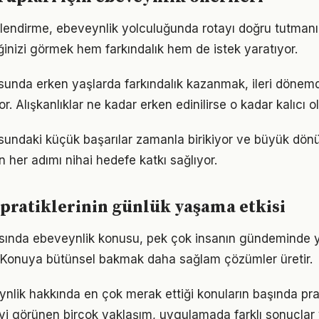
lendirme, ebeveynlik yolculuğunda rotayı doğru tutmanın
iğinizi görmek hem farkındalık hem de istek yaratıyor.
sunda erken yaşlarda farkındalık kazanmak, ileri dönem
r. Alışkanlıklar ne kadar erken edinilirse o kadar kalıcı ol
sundaki küçük başarılar zamanla birikiyor ve büyük dö
in her adımı nihai hedefe katkı sağlıyor.
pratiklerinin günlük yaşama etkisi
nda ebeveynlik konusu, pek çok insanın gündeminde y
i. Konuya bütünsel bakmak daha sağlam çözümler üretir.
ynlik hakkında en çok merak ettiği konuların başında pr
iyi görünen birçok yaklaşım, uygulamada farklı sonuçlar v