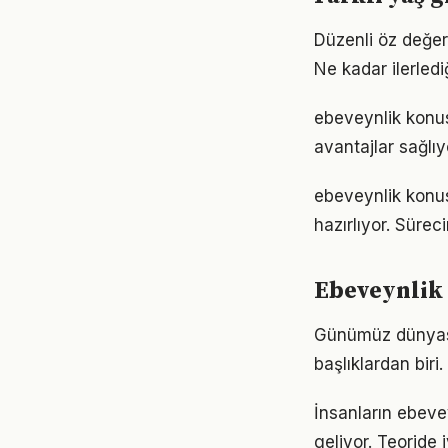
Düzenli öz değer
Ne kadar ilerled
ebeveynlik konu
avantajlar sağlıyo
ebeveynlik konu
hazırlıyor. Sürec
Ebeveynlik 
Günümüz dünyası
başlıklardan bir
İnsanların ebeve
geliyor. Teoride 