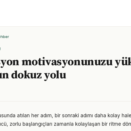
ehber
R
syon motivasyonunuzu yü
n dokuz yolu
unda atılan her adım, bir sonraki adımı daha kolay hale 
, zorlu başlangıçları zamanla kolaylaşan bir ritme dön