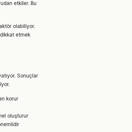
udan etkiler. Bu
ktör olabiliyor.
e dikkat etmek
atıyor. Sonuçlar
yor.
an korur
el oluşturur
önemlidir