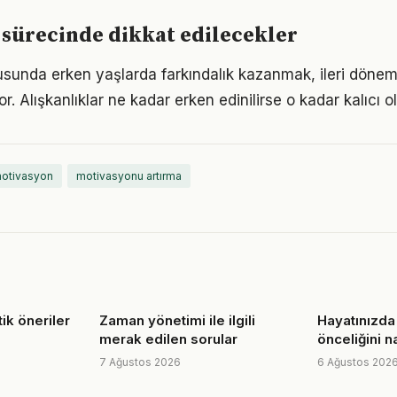
sürecinde dikkat edilecekler
sunda erken yaşlarda farkındalık kazanmak, ileri döne
r. Alışkanlıklar ne kadar erken edinilirse o kadar kalıcı ol
motivasyon
motivasyonu artırma
tik öneriler
Zaman yönetimi ile ilgili
Hayatınızda
merak edilen sorular
önceliğini na
7 Ağustos 2026
6 Ağustos 202